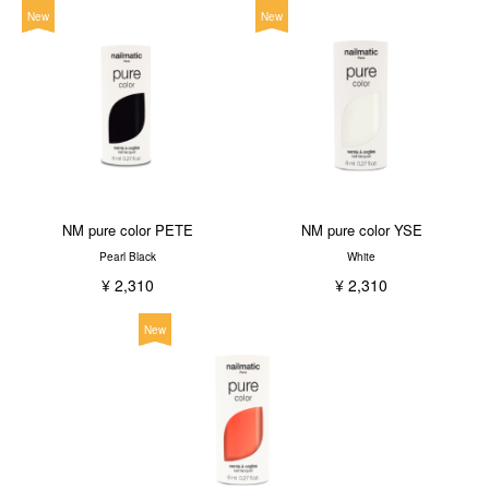
New
New
NM pure color PETE
NM pure color YSE
Pearl Black
White
¥ 2,310
¥ 2,310
New