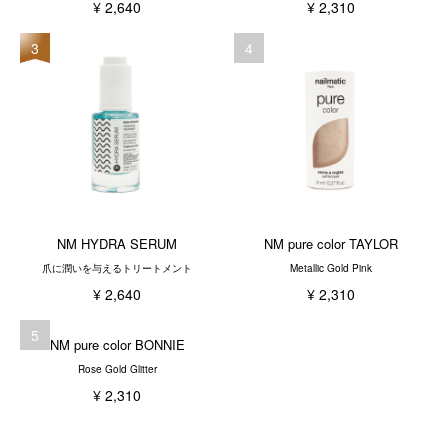
¥ 2,640
¥ 2,310
3
4
NM HYDRA SERUM
NM pure color TAYLOR
爪に潤いを与えるトリートメント
Metallic Gold Pink
¥ 2,640
¥ 2,310
5
NM pure color BONNIE
Rose Gold Glitter
¥ 2,310