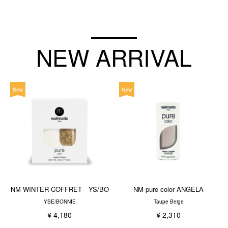
NEW ARRIVAL
New
New
NM WINTER COFFRET YS/BO
NM pure color ANGELA
YSE/BONNIE
Taupe Beige
¥ 4,180
¥ 2,310